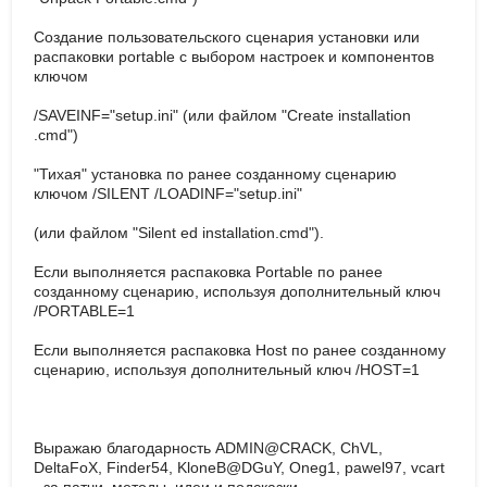
Создание пользовательского сценария установки или
распаковки portable с выбором настроек и компонентов
ключом
/SAVEINF="setup.ini" (или файлом "Create installation
.cmd")
"Тихая" установка по ранее созданному сценарию
ключом /SILENT /LOADINF="setup.ini"
(или файлом "Silent ed installation.cmd").
Если выполняется распаковка Portable по ранее
созданному сценарию, используя дополнительный ключ
/PORTABLE=1
Если выполняется распаковка Host по ранее созданному
сценарию, используя дополнительный ключ /HOST=1
Выражаю благодарность ADMIN@CRACK, ChVL,
DeltaFoX, Finder54, KloneB@DGuY, Oneg1, pawel97, vcart