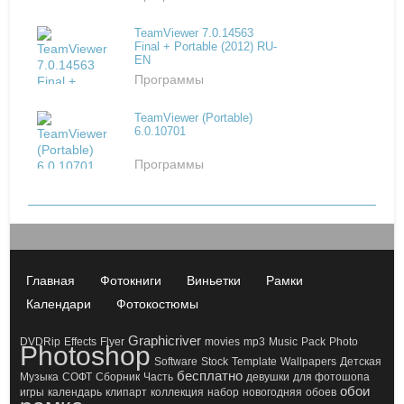
TeamViewer 7.0.14563
Final + Portable (2012) RU-
EN
Программы
TeamViewer (Portable)
6.0.10701
Программы
Главная
Фотокниги
Виньетки
Рамки
Календари
Фотокостюмы
Graphicriver
DVDRip
Effects
Flyer
movies
mp3
Music
Pack
Photo
Photoshop
Software
Stock
Template
Wallpapers
Детская
бесплатно
Музыка
СОФТ
Сборник
Часть
девушки
для фотошопа
обои
игры
календарь
клипарт
коллекция
набор
новогодняя
обоев