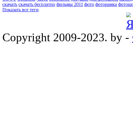
скачать
скачать бесплатно
фильмы 2011
фото
фоторамка
фотош
Показать все теги
Copyright 2009-2023. by -