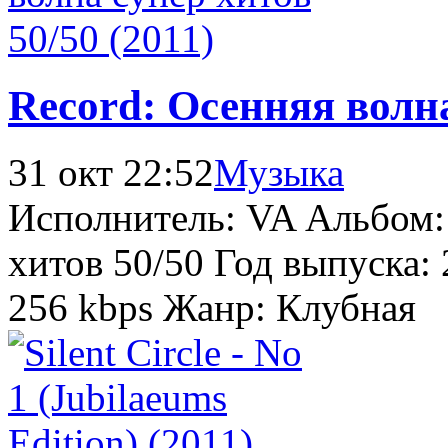
Record: Осенняя волна
31 окт 22:52
Музыка
Исполнитель: VA Альбом: 
хитов 50/50 Год выпуска:
256 kbps Жанр: Клубная