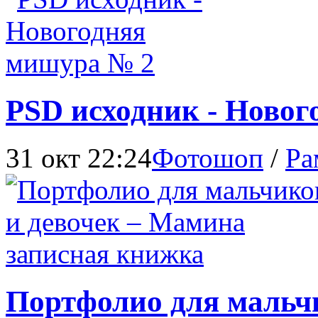
PSD исходник - Ново
31 окт 22:24
Фотошоп
/
Ра
Портфолио для мальч