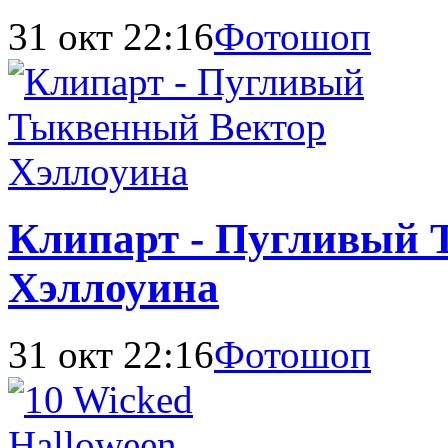
31 окт 22:16
Фотошоп
Клипарт - Пугливый 
Хэллоуина
31 окт 22:16
Фотошоп