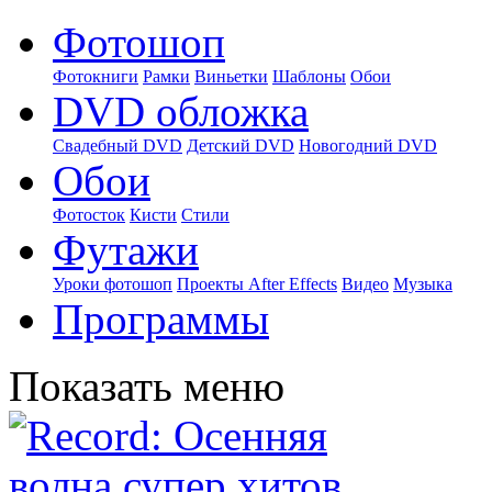
Фотошоп
Фотокниги
Рамки
Виньетки
Шаблоны
Обои
DVD обложка
Свадебный DVD
Детский DVD
Новогодний DVD
Обои
Фотосток
Кисти
Стили
Футажи
Уроки фотошоп
Проекты After Effects
Видео
Музыка
Программы
Показать меню