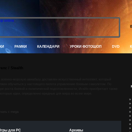
В
КИ
РАМКИ
КАЛЕНДАРИ
УРОКИ ФОТОШОП
DVD
елс / Stealth
 военно-морскую авиабазу доставлен искусственный интеллект, который
лжен обучиться у настоящего пилота управлению боевым самолетом. По
ре роста боевой и политической подготовленности, ИскИн приобретает также
которые идеи, определенно вредные для мира во всем мире.
»
»
»
»
»
»
»
»
Игры для PC
Архивы