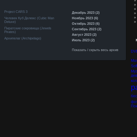
»
»
»
Project CARS 3
Декабрь 2023 (2)
»
»
Человек Куб Делюкс (Cubic Man
Ноябрь 2023 (6)
»
Deluxe)
Октябрь 2023 (6)
Пиратские сокровища (Jewels
Сентябрь 2023 (2)
Pirates)
Август 2023 (2)
Архипелаг (Archipelago)
Июль 2023 (2)
Показать / скрыть весь архив
DV
Mus
Sof
Му
де
кол
р
бе
фо
Пок