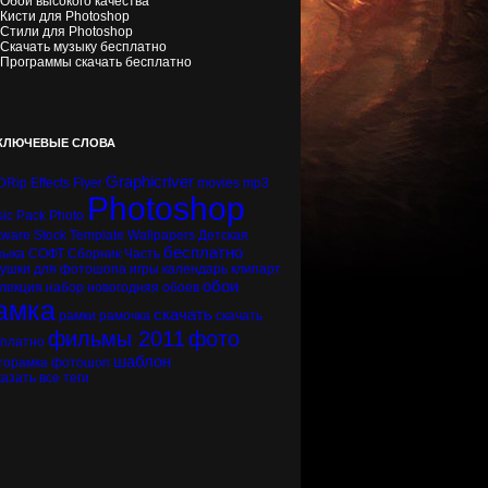
Обои высокого качества
Кисти для Photoshop
Стили для Photoshop
Скачать музыку бесплатно
Программы скачать бесплатно
КЛЮЧЕВЫЕ СЛОВА
Graphicriver
DRip
Effects
Flyer
movies
mp3
Photoshop
ic
Pack
Photo
tware
Stock
Template
Wallpapers
Детская
бесплатно
зыка
СОФТ
Сборник
Часть
вушки
для фотошопа
игры
календарь
клипарт
обои
лекция
набор
новогодняя
обоев
амка
скачать
рамки
рамочка
скачать
фильмы 2011
фото
сплатно
шаблон
торамка
фотошоп
азать все теги