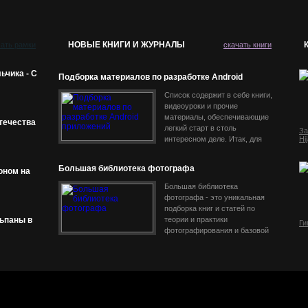
НОВЫЕ КНИГИ И ЖУРНАЛЫ
чать рамки
скачать книги
ьчика - С
Подборка материалов по разработке Android
приложений
Список содержит в себе книги,
видеоуроки и прочие
материалы, обеспечивающие
течества
легкий старт в столь
За
интересном деле. Итак, для
Hi
того чтобы вообще понять, что
же такое разработка под
Большая библиотека фотографа
оном на
Android и какие
Большая библиотека
фотографа - это уникальная
подборка книг и статей по
ьпаны в
теории и практики
Ги
фотографирования и базовой
фотообработке. Эти отличные
пособия предназначены как
для начинающих фотографов,