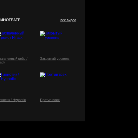
КИНОТЕАТР
все видео
хваченный рейс /
Закрытый уровень
jack
пнотик / Hypnotic
Против всех