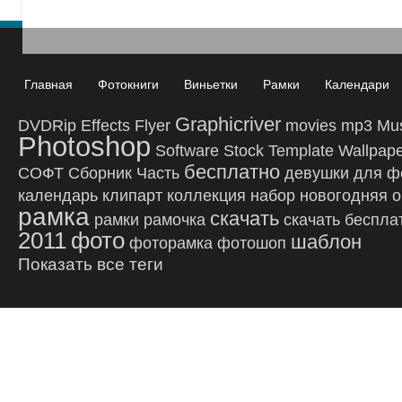
Главная
Фотокниги
Виньетки
Рамки
Календари
Graphicriver
DVDRip
Effects
Flyer
movies
mp3
Mu
Photoshop
Software
Stock
Template
Wallpap
бесплатно
СОФТ
Сборник
Часть
девушки
для ф
календарь
клипарт
коллекция
набор
новогодняя
о
рамка
скачать
рамки
рамочка
скачать беспла
2011
фото
шаблон
фоторамка
фотошоп
Показать все теги