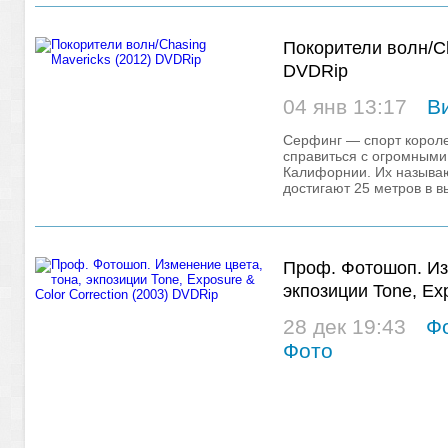
Покорители волн/Ch
DVDRip
04 янв 13:17
В
Серфинг — спорт короле
справиться с огромными
Калифорнии. Их называ
достигают 25 метров в в
стихию, но не
Проф. Фотошоп. Из
экпозиции Tone, Ex
Correction (2003) 
28 дек 19:43
Ф
Фото