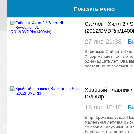
Показать меню
Сайлент Хилл 2 / Sil
(2012/DVDRip/1400
27 янв 21:38
В
В фильме Сайлент Хилл 2 /
Хизер мучают ночные ко
одиннадцать лет. Она в
постоянно переезжать с 
Храбрый плавник / B
DVDRip
18 янв 15:10
В
В прибрежных водах Нь
маленькая летучая рыбк
со своими друзьями и ме
Барбадос, в королевство