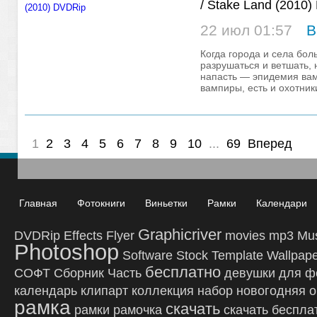
/ Stake Land (2010
22 июл 01:57
В
Когда города и села бо
разрушаться и ветшать, 
напасть — эпидемия вам
вампиры, есть и охотник
самый крутой
1
2
3
4
5
6
7
8
9
10
...
69
Вперед
Главная
Фотокниги
Виньетки
Рамки
Календари
Graphicriver
DVDRip
Effects
Flyer
movies
mp3
Mu
Photoshop
Software
Stock
Template
Wallpap
бесплатно
СОФТ
Сборник
Часть
девушки
для ф
календарь
клипарт
коллекция
набор
новогодняя
о
рамка
скачать
рамки
рамочка
скачать беспла