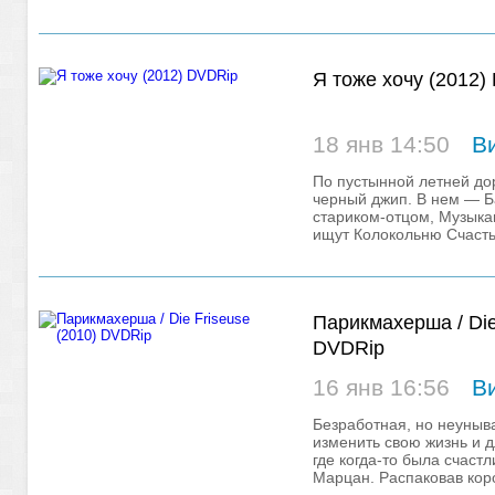
родители
Я тоже хочу (2012)
18 янв 14:50
В
По пустынной летней до
черный джип. В нем — Ба
стариком-отцом, Музыка
ищут Колокольню Счасть
находится
Парикмахерша / Die
DVDRip
16 янв 16:56
В
Безработная, но неуныв
изменить свою жизнь и д
где когда-то была счаст
Марцан. Распаковав коро