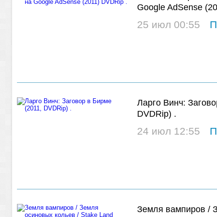
Google AdSense (20
25 июл 00:55
П
Ларго Винч: Загово
DVDRip) .
24 июл 12:55
П
Земля вампиров / 