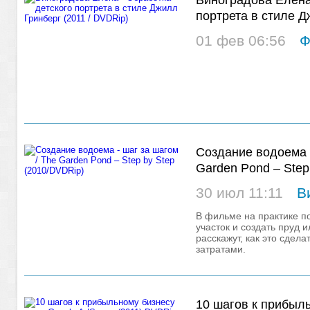
Виноградова Елена
портрета в стиле Д
DVDRip)
01 фев 06:56
Ф
Создание водоема -
Garden Pond – Step
30 июл 11:11
В
В фильме на практике по
участок и создать пруд 
расскажут, как это сдел
затратами.
10 шагов к прибыл