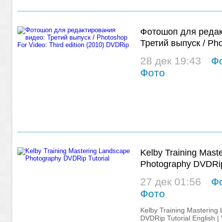
Фотошоп для редак
Третий выпуск / Pho
edition (2010) DVDR
28 дек 19:43
Ф
Фото
Kelby Training Mast
Photography DVDRip
27 дек 01:56
Ф
Фото
Kelby Training Mastering
DVDRip Tutorial English |