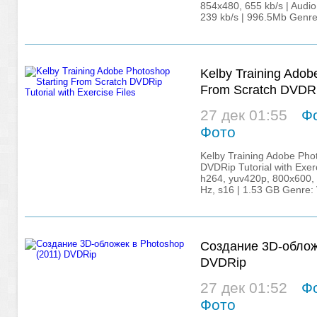
854x480, 655 kb/s | Audio
239 kb/s | 996.5Mb Genre:
Kelby Training Adob
From Scratch DVDRip
Files
27 дек 01:55
Ф
Фото
Kelby Training Adobe Pho
DVDRip Tutorial with Exerc
h264, yuv420p, 800x600, 
Hz, s16 | 1.53 GB Genre: 
Создание 3D-обложе
DVDRip
27 дек 01:52
Ф
Фото