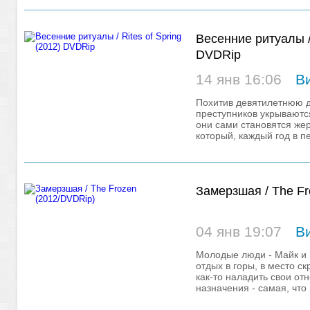
Весенние ритуалы / 
DVDRip
14 янв 16:06
В
Похитив девятилетнюю д
преступников укрываютс
они сами становятся жер
который, каждый год в п
на кровавую
Замерзшая / The Fr
04 янв 19:07
В
Молодые люди - Майк и
отдых в горы, в место ск
как-то наладить свои от
назначения - самая, что 