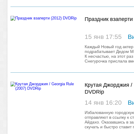
Праздник взаперти
15 янв 17:55
В
Каждый Новый год актер
подрабатывает Дедом Мо
К несчастью, на этот ра
Снегурочка прислала вме
гласит народная
Крутая Джорджия / 
DVDRip
14 янв 16:20
В
Избалованную городскую
отправляют в ссылку к с
Айдахо. Оказавшись в за
скучать и быстро стави
Халл на