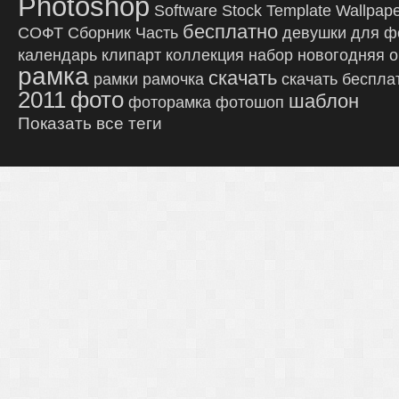
Photoshop
Software
Stock
Template
Wallpap
бесплатно
СОФТ
Сборник
Часть
девушки
для ф
календарь
клипарт
коллекция
набор
новогодняя
о
рамка
скачать
рамки
рамочка
скачать беспла
2011
фото
шаблон
фоторамка
фотошоп
Показать все теги