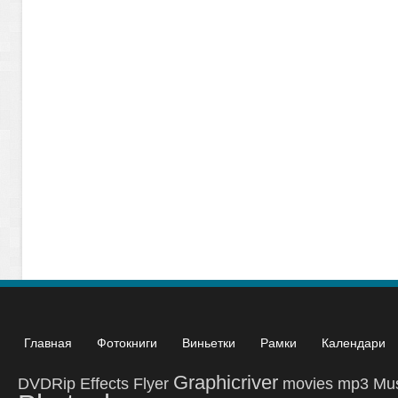
Главная
Фотокниги
Виньетки
Рамки
Календари
Graphicriver
DVDRip
Effects
Flyer
movies
mp3
Mu