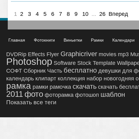
1
2
3
4
5
6
7
8
9
10
...
26
Вперед
Главная
Фотокниги
Виньетки
Рамки
Календари
Graphicriver
DVDRip
Effects
Flyer
movies
mp3
Mu
Photoshop
Software
Stock
Template
Wallpap
бесплатно
СОФТ
Сборник
Часть
девушки
для ф
календарь
клипарт
коллекция
набор
новогодняя
о
рамка
скачать
рамки
рамочка
скачать беспла
2011
фото
шаблон
фоторамка
фотошоп
Показать все теги