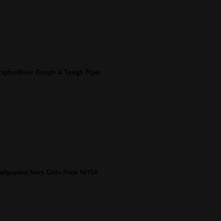
raphicRiver Rough & Tough Flyer
allpapers Sexy Girls Pack №714