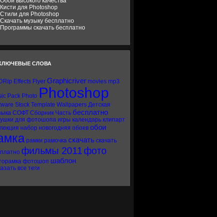
Обои высокого качества
Кисти для Photoshop
Стили для Photoshop
Скачать музыку бесплатно
Программы скачать бесплатно
КЛЮЧЕВЫЕ СЛОВА
Graphicriver
DRip
Effects
Flyer
movies
mp3
Photoshop
ic
Pack
Photo
tware
Stock
Template
Wallpapers
Детская
бесплатно
зыка
СОФТ
Сборник
Часть
вушки
для фотошопа
игры
календарь
клипарт
обои
лекция
набор
новогодняя
обоев
амка
скачать
рамки
рамочка
скачать
фильмы 2011
фото
сплатно
шаблон
торамка
фотошоп
азать все теги