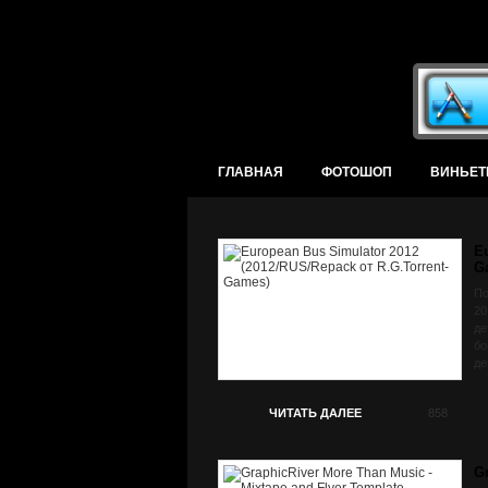
ГЛАВНАЯ
ФОТОШОП
ВИНЬЕТ
E
G
По
20
дe
бо
дe
да
Бл
ЧИТАТЬ ДАЛЕЕ
858
жи
бо
pe
G