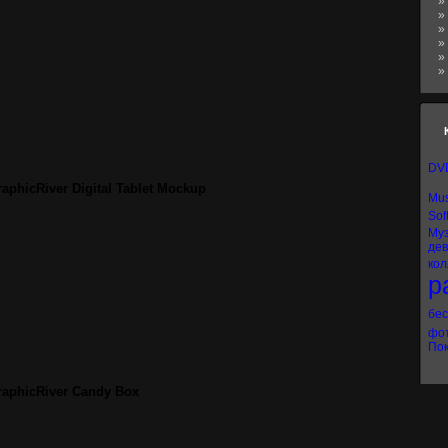
»
»
»
»
»
»
DV
aphicRiver Digital Tablet Mockup
Mus
Sof
Му
де
кол
р
бе
фо
Пок
raphicRiver Candy Box