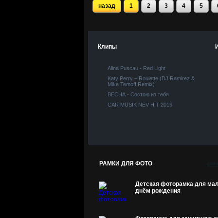
назад
1
2
3
4
5
Клипы
Alina Puscau - Red Light
Katy Perry – Roulette (DJ Ramirez &
Mike Temoff Remix)
ВЕСНА - Состою из тебя
CAR MUSIK NEV HIT 2016
РАМКИ ДЛЯ ФОТО
ска
Детская фоторамка для мал
днём рождения