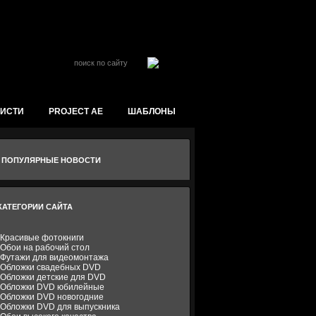
ойти на сайт
КИСТИ
PROJECT AE
ШАБЛОНЫ
ПОПУЛЯРНЫЕ НОВОСТИ
КАТЕГОРИИ САЙТА
Красивые фотокниги
Обои на рабочий стол
Футажи для видеомонтажа
Обложки свадебных DVD
Обложки детские для DVD
Обложки DVD юбилейные
Обложки DVD новогодние
Обложки DVD для выпускника