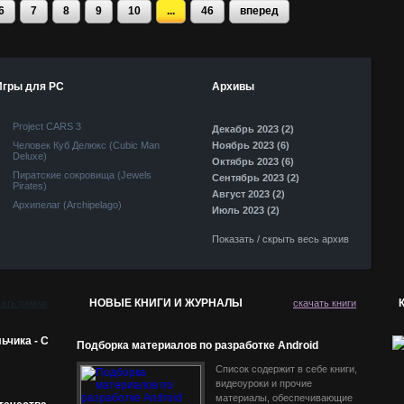
6
7
8
9
10
...
46
вперед
Игры для PC
Архивы
Project CARS 3
Декабрь 2023 (2)
Человек Куб Делюкс (Cubic Man
Ноябрь 2023 (6)
Deluxe)
Октябрь 2023 (6)
Пиратские сокровища (Jewels
Сентябрь 2023 (2)
Pirates)
Август 2023 (2)
Архипелаг (Archipelago)
Июль 2023 (2)
Показать / скрыть весь архив
НОВЫЕ КНИГИ И ЖУРНАЛЫ
чать рамки
скачать книги
ьчика - С
Подборка материалов по разработке Android
приложений
Список содержит в себе книги,
видеоуроки и прочие
материалы, обеспечивающие