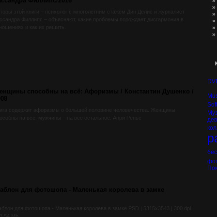
ассандра Филлипс/2016
»
»
торы этой книги – психолог с многолетним стажем Дин Делис и журналист
»
ссандра Филлипс – объясняют, какие проблемы порождает дисгармония в
»
ношениях и как их решить.
»
»
DV
енщины способны на всё: Афоризмы / Константин Душенко /
Mus
008
Sof
ига содержит афоризмы о большей половине человечества. Женщины
Му
особны на все, мужчины – на все остальное. Анри Ренье
де
кол
р
бе
фо
Пок
аблон для фотошопа - Маленькая королева в замке
блон для фотошопа - Маленькая королева в замке PSD | 5315x3543 | 300 dpi |
3.54 Mb