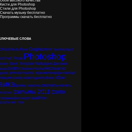
Обои высокого качества
Кисти для Photoshop
Стили для Photoshop
Скачать музыку бесплатно
Программы скачать бесплатно
КЛЮЧЕВЫЕ СЛОВА
Graphicriver
DRip
Effects
Flyer
movies
mp3
Photoshop
ic
Pack
Photo
tware
Stock
Template
Wallpapers
Детская
бесплатно
зыка
СОФТ
Сборник
Часть
вушки
для фотошопа
игры
календарь
клипарт
обои
лекция
набор
новогодняя
обоев
амка
скачать
рамки
рамочка
скачать
фильмы 2011
фото
сплатно
шаблон
торамка
фотошоп
азать все теги