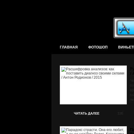
ГЛАВНАЯ
ФОТОШОП
ВИНЬЕТ
Р
/
Че
со
об
са
ле
ЧИТАТЬ ДАЛЕЕ
338
П