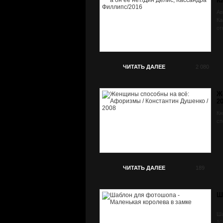
К
Ав
Ка
от
ЧИТАТЬ ДАЛЕЕ
2 080
Ж
2
Кн
сп
ЧИТАТЬ ДАЛЕЕ
189
Ш
Ша
10