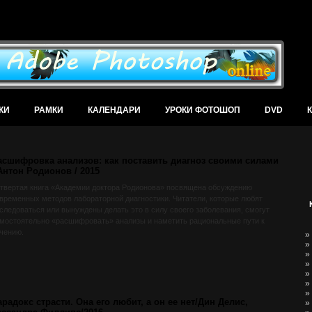
В
КИ
РАМКИ
КАЛЕНДАРИ
УРОКИ ФОТОШОП
DVD
асшифровка анализов: как поставить диагноз своими силами
 Антон Родионов / 2015
твертая книга «Академии доктора Родионова» посвящена обсуждению
временных методов лабораторной диагностики. Читатели, которые любят
следоваться или вынуждены делать это в силу своего заболевания, смогут
мостоятельно «расшифровать» анализы и наметить рациональные пути к
чению.
»
»
»
»
»
»
»
арадокс страсти. Она его любит, а он ее нет/Дин Делис,
»