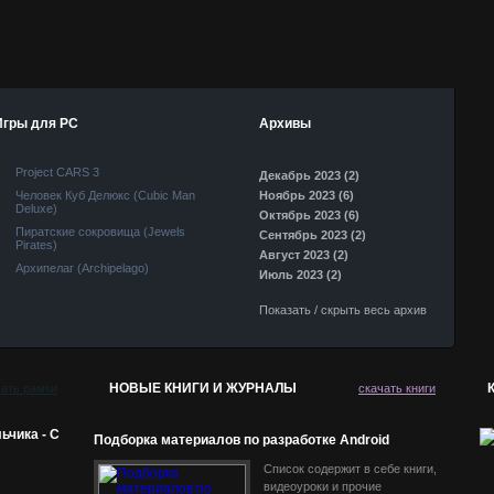
Игры для PC
Архивы
Project CARS 3
Декабрь 2023 (2)
Человек Куб Делюкс (Cubic Man
Ноябрь 2023 (6)
Deluxe)
Октябрь 2023 (6)
Пиратские сокровища (Jewels
Сентябрь 2023 (2)
Pirates)
Август 2023 (2)
Архипелаг (Archipelago)
Июль 2023 (2)
Показать / скрыть весь архив
НОВЫЕ КНИГИ И ЖУРНАЛЫ
чать рамки
скачать книги
ьчика - С
Подборка материалов по разработке Android
приложений
Список содержит в себе книги,
видеоуроки и прочие