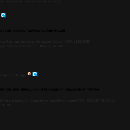
вести злоумышленников на чистую воду.
етский футаж. Карусель. Анимация
тский футаж. Карусель. Анимация. Формат- MOV 1920x1080
одолжительность 22 СЕК.. Размер - 60 Mb
аблон для девушки - В шикарном свадебном платье
блон для девушки - В шикарном свадебном платье PSD | 5315x3543 | 300 dpi |
3,41 Mb