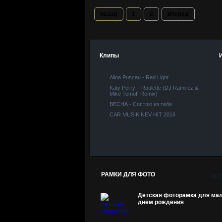
назад
1
2
вперед
Клипы
Alina Puscau - Red Light
Katy Perry – Roulette (DJ Ramirez &
Mike Temoff Remix)
ВЕСНА - Состою из тебя
CAR MUSIK NEV HIT 2016
РАМКИ ДЛЯ ФОТО
ска
Детская фоторамка для мал
днём рождения