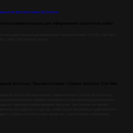
агетные рамки-вырезы для оформления творческих работ
гетные рамки-вырезы для оформления творческих работ 31 PNG | 300 dpi |
00 x 3000 | 102 мб Автор: Фотка
ервый мститель: Противостояние / Captain America: Civil War
рвый мститель: Противостояние / Captain America: Civil War Мстители под
ководством Капитана Америки оказываются участниками разрушительного
цидента, имеющего международный масштаб. Эти события заставляют
авительство задуматься над тем, чтобы начать регулировать действия всех
дей с особыми способностями, введя «Акт о регистрации супергероев»,
нуждая их подчиняться ООН.