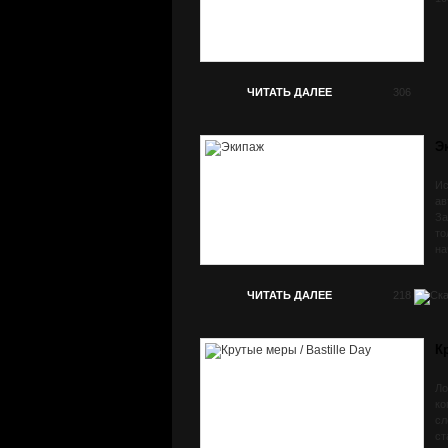
ЧИТАТЬ ДАЛЕЕ
306
Э
Ис
ав
За
то
на
ЧИТАТЬ ДАЛЕЕ
218
К
Ло
ко
сл
ст