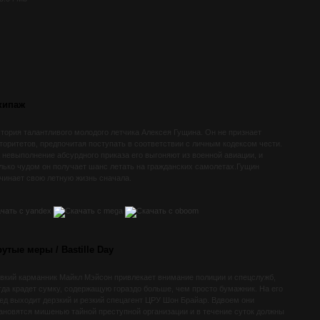
кипаж
тория талантливого молодого летчика Алексея Гущина. Он не признает
торитетов, предпочитая поступать в соответствии с личным кодексом чести.
 невыполнение абсурдного приказа его выгоняют из военной авиации, и
лько чудом он получает шанс летать на гражданских самолетах.Гущин
чинает свою летную жизнь сначала.
рутые меры / Bastille Day
вкий карманник Майкл Мэйсон привлекает внимание полиции и спецслужб,
гда крадет сумку, содержащую гораздо больше, чем просто бумажник. На его
ед выходит дерзкий и резкий спецагент ЦРУ Шон Брайар. Вдвоем они
ановятся мишенью тайной преступной организации и в течение суток должны