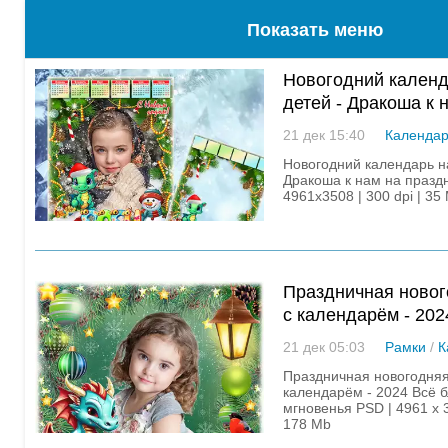
Показать меню
Новогодний календ
детей - Дракоша к 
заглянул
21 дек 15:40
Календа
Новогодний календарь на
Дракоша к нам на праздн
4961x3508 | 300 dpi | 35
Праздничная новог
с календарём - 202
долгожданные мгн
21 дек 05:03
Рамки
/
К
Праздничная новогодняя
календарём - 2024 Всё 
мгновенья PSD | 4961 х 3
178 Mb