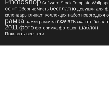
Photoshop
Software
Stock
Template
Wallpap
бесплатно
СОФТ
Сборник
Часть
девушки
для ф
календарь
клипарт
коллекция
набор
новогодняя
о
рамка
скачать
рамки
рамочка
скачать беспла
2011
фото
шаблон
фоторамка
фотошоп
Показать все теги