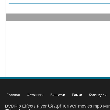
Главная
Фотокниги
Виньетки
Рамки
Календари
Graphicriver
DVDRip
Effects
Flyer
movies
mp3
Mu