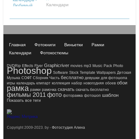
Календари
Главная
Фотокниги
Виньетки
Рамки
Календари
Фотокостюмы
Graphicriver
DVDRip
Effects
Flyer
movies
mp3
Music
Pack
Photo
Photoshop
Software
Stock
Template
Wallpapers
Детская
бесплатно
Музыка
СОФТ
Сборник
Часть
девушки
для фотошопа
обои
игры
календарь
клипарт
коллекция
набор
новогодняя
обоев
рамка
скачать
рамки
рамочка
скачать бесплатно
фильмы 2011
фото
шаблон
фоторамка
фотошоп
Показать все теги
Copyright 2009-2023. by -
Фотостудия Алина