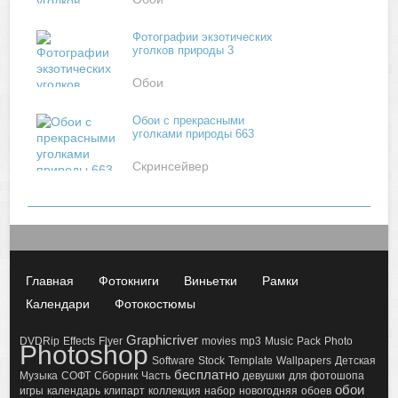
Фотографии экзотических
уголков природы 3
Обои
Обои с прекрасными
уголками природы 663
Скринсейвер
Главная
Фотокниги
Виньетки
Рамки
Календари
Фотокостюмы
Graphicriver
DVDRip
Effects
Flyer
movies
mp3
Music
Pack
Photo
Photoshop
Software
Stock
Template
Wallpapers
Детская
бесплатно
Музыка
СОФТ
Сборник
Часть
девушки
для фотошопа
обои
игры
календарь
клипарт
коллекция
набор
новогодняя
обоев