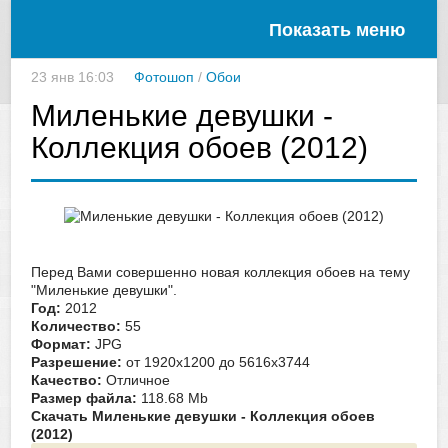
Показать меню
23 янв 16:03
Фотошоп
/
Обои
Миленькие девушки -
Коллекция обоев (2012)
Перед Вами совершенно новая коллекция обоев на тему
"Миленькие девушки".
Год:
2012
Количество:
55
Формат:
JPG
Разрешение:
от 1920х1200 до 5616х3744
Качество:
Отличное
Размер файла:
118.68 Mb
Скачать Миленькие девушки - Коллекция обоев
(2012)