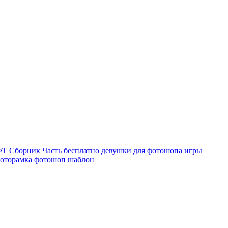
ФТ
Сборник
Часть
бесплатно
девушки
для фотошопа
игры
оторамка
фотошоп
шаблон