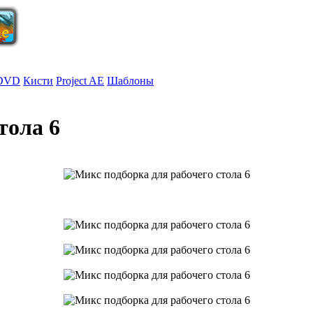
DVD
Кисти
Project AE
Шаблоны
тола 6