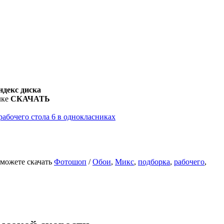
ндекс диска
лке
СКАЧАТЬ
 можете скачать
Фотошоп
/
Обои
,
Микс
,
подборка
,
рабочего
,