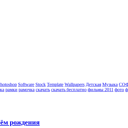
hotoshop
Software
Stock
Template
Wallpapers
Детская
Музыка
СО
ка
рамки
рамочка
скачать
скачать бесплатно
фильмы 2011
фото
ф
нём рождения