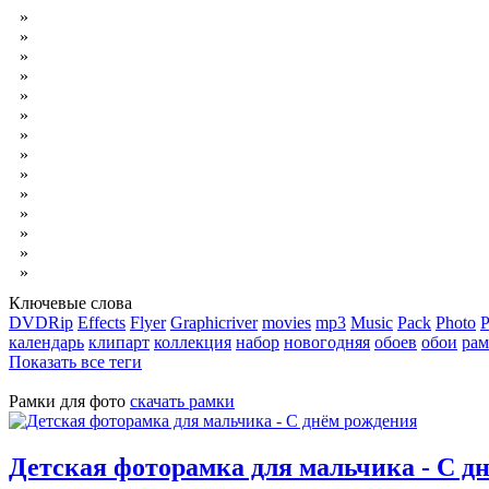
»
Красивые фотокниги
»
Обои на рабочий стол
»
Футажи для видеомонтажа
»
Обложки свадебных DVD
»
Обложки детские для DVD
»
Обложки DVD юбилейные
»
Обложки DVD новогодние
»
Обложки DVD для выпускника
»
Обои высокого качества
»
Кисти для Photoshop
»
Стили для Photoshop
»
Скачать музыку бесплатно
»
Программы скачать бесплатно
»
Ключевые слова
DVDRip
Effects
Flyer
Graphicriver
movies
mp3
Music
Pack
Photo
P
календарь
клипарт
коллекция
набор
новогодняя
обоев
обои
рам
Показать все теги
Рамки для фото
скачать рамки
Детская фоторамка для мальчика - С д