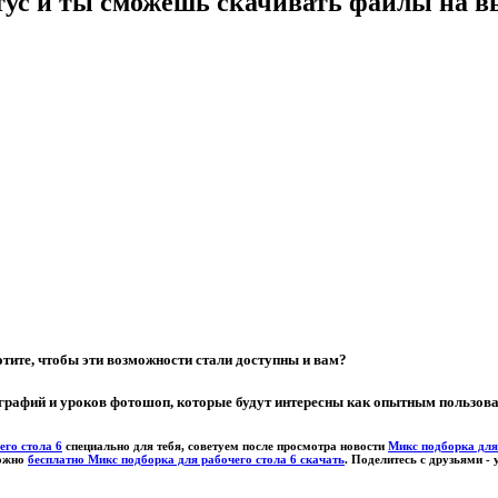
тус и ты сможешь скачивать файлы на в
тите, чтобы эти возможности стали доступны и вам?
графий и уроков фотошоп, которые будут интересны как опытным пользов
его стола 6
специально для тебя, советуем после просмотра новости
Микс подборка для 
можно
бесплатно Микс подборка для рабочего стола 6 скачать
. Поделитесь с друзьями -