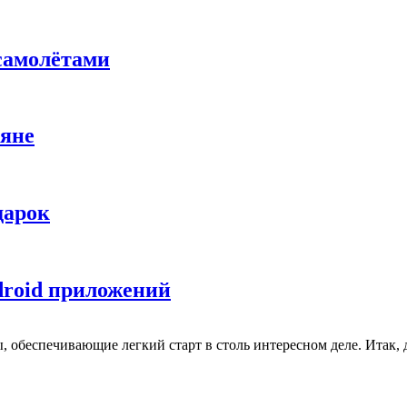
самолётами
ляне
дарок
droid приложений
 обеспечивающие легкий старт в столь интересном деле. Итак, д