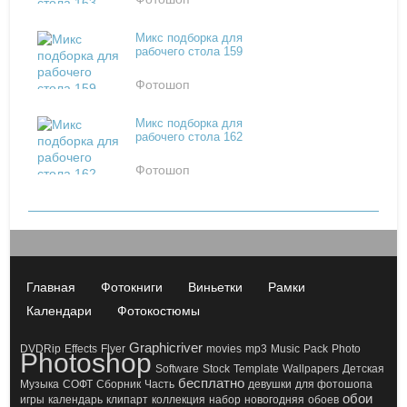
Микс подборка для
рабочего стола 159
Фотошоп
Микс подборка для
рабочего стола 162
Фотошоп
Главная
Фотокниги
Виньетки
Рамки
Календари
Фотокостюмы
Graphicriver
DVDRip
Effects
Flyer
movies
mp3
Music
Pack
Photo
Photoshop
Software
Stock
Template
Wallpapers
Детская
бесплатно
Музыка
СОФТ
Сборник
Часть
девушки
для фотошопа
обои
игры
календарь
клипарт
коллекция
набор
новогодняя
обоев