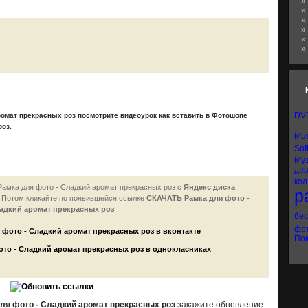
»
»
»
»
»
»
DV
ромат прекрасных роз посмотрите видеоурок как вставить в Фотошопе
роз.
Mus
Sof
Му
де
кол
Рамка для фото - Сладкий аромат прекрасных роз с
Яндекс диска
р
! Потом кликайте по появившейся
ссылке
СКАЧАТЬ Рамка для фото -
адкий аромат прекрасных роз
бе
фо
Пок
ля фото - Сладкий аромат прекрасных роз
закажите обновление