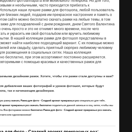
ифрового фотоаппарата или мобильного телефона. Но для того,
сивыми и необычными, часто приходится прибегать к
 Используя наши лучшие рамки для фотошопа, любой пользователь
ля близких людей, подарив им прекрасное настроение и память о
этом сайте можно бесплатно скачать рамки на любые темы, в том
 также для поздравлений с днем рождения, днем Святого Валентина
 очень просто и это не отнимет много времени, после чего
ать и украсить им свой фотоальбом или вручить любимому
крытки. В нашей коллекции рамки для фотошоп представлены в
сможет найти наиболее подходящий вариант. С их помощью можно
илей или свадьбу, сделать приятный сюрприз любимому человеку
для размещения в социальных сетях. Наша коллекция
но бесплатно, при этом ассортимент постоянно расширяется.
овторимыми с помощью красивых и качественных рамок для
каемыми дизайнами рамок. Хотите, чтобы эти рамки стали доступны и вам?
для добавления ваших фотографий и уроков фотошоп, которые будут
опа, так и начинающим дизайнерам.
ную рамку
скачать Рамка для фото - Сладкий аромат прекрасных роз
специально для тебя,
й аромат прекрасных роз скачать бесплатно
поделиться данной записью в соц. сетях, чтобы мы
айта. Все фоторамки можно
бесплатно Рамка для фото - Сладкий аромат прекрасных роз скачать
.
нтакте или одноклассниках!
а для фото - Сладкий аромат прекрасных роз: