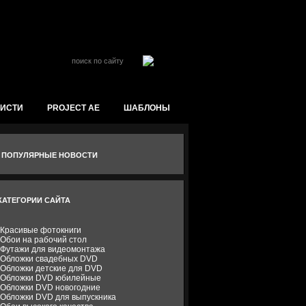
ойти на сайт
КИСТИ
PROJECT AE
ШАБЛОНЫ
ПОПУЛЯРНЫЕ НОВОСТИ
КАТЕГОРИИ САЙТА
Красивые фотокниги
Обои на рабочий стол
Футажи для видеомонтажа
Обложки свадебных DVD
Обложки детские для DVD
Обложки DVD юбилейные
Обложки DVD новогодние
Обложки DVD для выпускника