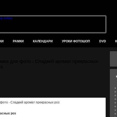
В
КИ
РАМКИ
КАЛЕНДАРИ
УРОКИ ФОТОШОП
DVD
амка для фото - Сладкий аромат прекрасных
оз
»
»
»
»
»
»
»
расных роз
»