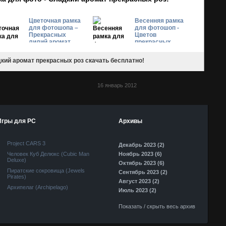
Цветочная рамка
Весенняя рамка
для фотошопа –
для фотошоп -
Прекрасных
Цветов
лилий аромат
прекрасных
аромат дурманит
кий аромат прекрасных роз скачать бесплатно!
16 январь 2012
Игры для PC
Архивы
Project CARS 3
Декабрь 2023 (2)
Человек Куб Делюкс (Cubic Man
Ноябрь 2023 (6)
Deluxe)
Октябрь 2023 (6)
Пиратские сокровища (Jewels
Сентябрь 2023 (2)
Pirates)
Август 2023 (2)
Архипелаг (Archipelago)
Июль 2023 (2)
Показать / скрыть весь архив