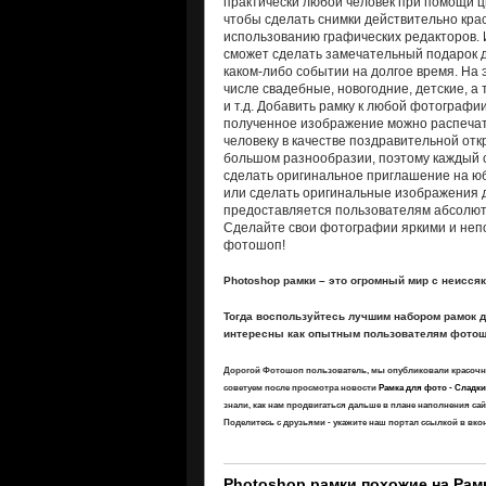
практически любой человек при помощи ц
чтобы сделать снимки действительно кра
использованию графических редакторов.
сможет сделать замечательный подарок д
каком-либо событии на долгое время. На 
числе свадебные, новогодние, детские, а
и т.д. Добавить рамку к любой фотографии
полученное изображение можно распечат
человеку в качестве поздравительной от
большом разнообразии, поэтому каждый 
сделать оригинальное приглашение на юб
или сделать оригинальные изображения 
предоставляется пользователям абсолют
Сделайте свои фотографии яркими и неп
фотошоп!
Photoshop рамки – это огромный мир с неисся
Тогда воспользуйтесь лучшим набором рамок 
интересны как опытным пользователям фотош
Дорогой Фотошоп пользователь, мы опубликовали красоч
советуем после просмотра новости
Рамка для фото - Сладки
знали, как нам продвигаться дальше в плане наполнения с
Поделитесь с друзьями - укажите наш портал ссылкой в вко
Photoshop рамки похожие на Рамк