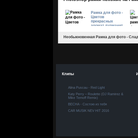
Рамка для фото -
Цветов
прекрасных
аромат дурманит
Необыкновенная Рамка для фото - Слад
Клипы
Alina Puscau - Red Light
Katy Perry – Roulette (DJ Ramirez &
Mike Temoff Remix)
ВЕСНА - Состою из тебя
CAR MUSIK NEV HIT 2016