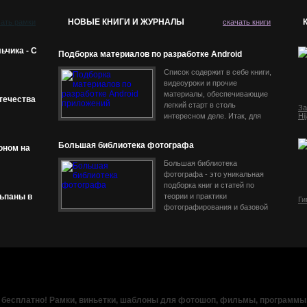
НОВЫЕ КНИГИ И ЖУРНАЛЫ
чать рамки
скачать книги
ьчика - С
Подборка материалов по разработке Android
приложений
Список содержит в себе книги,
видеоуроки и прочие
материалы, обеспечивающие
течества
легкий старт в столь
За
интересном деле. Итак, для
Hi
того чтобы вообще понять, что
же такое разработка под
Большая библиотека фотографа
оном на
Android и какие
Большая библиотека
фотографа - это уникальная
подборка книг и статей по
ьпаны в
теории и практики
Ги
фотографирования и базовой
фотообработке. Эти отличные
пособия предназначены как
для начинающих фотографов,
 бесплатно! Рамки, виньетки, шаблоны для фотошоп, фильмы, программы