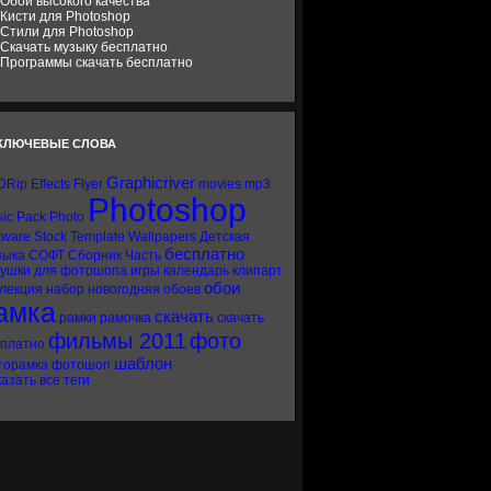
Обои высокого качества
Кисти для Photoshop
Стили для Photoshop
Скачать музыку бесплатно
Программы скачать бесплатно
КЛЮЧЕВЫЕ СЛОВА
Graphicriver
DRip
Effects
Flyer
movies
mp3
Photoshop
ic
Pack
Photo
tware
Stock
Template
Wallpapers
Детская
бесплатно
зыка
СОФТ
Сборник
Часть
вушки
для фотошопа
игры
календарь
клипарт
обои
лекция
набор
новогодняя
обоев
амка
скачать
рамки
рамочка
скачать
фильмы 2011
фото
сплатно
шаблон
торамка
фотошоп
азать все теги