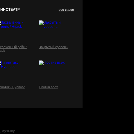
КИНОТЕАТР
все видео
хваченный рейс /
Закрытый уровень
jack
пнотик / Hypnotic
Против всех
, музыку