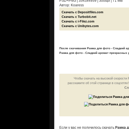
PSD+PNG | 3543x4959 | 300dpi | 71 MB
Автор: Koaress
Скачать с
Depositfiles.com
Скачать с
Turbobit.net
Скачать с
i-Filez.com
Скачать с
Unibytes.com
После скачивания Рамка для фото - Сладкий а
Рамка для фото - Сладкий аромат прекрасных 
Чтобы скачать на высокой скорости 
расскажите об этой странице в соцсетях
Сл
Если у вас не получилось скачать
Рамка д