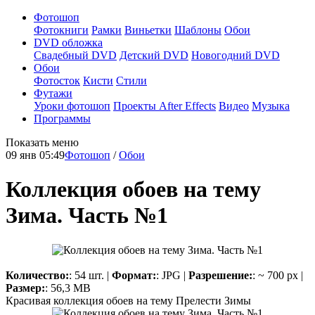
Фотошоп
Фотокниги
Рамки
Виньетки
Шаблоны
Обои
DVD обложка
Свадебный DVD
Детский DVD
Новогодний DVD
Обои
Фотосток
Кисти
Стили
Футажи
Уроки фотошоп
Проекты After Effects
Видео
Музыка
Программы
Показать меню
09 янв 05:49
Фотошоп
/
Обои
Коллекция обоев на тему
Зима. Часть №1
Количество:
: 54 шт. |
Формат:
: JPG |
Разрешение:
: ~ 700 px |
Размер:
: 56,3 MB
Красивая коллекция обоев на тему Прелести Зимы