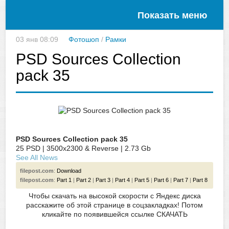
Показать меню
03 янв 08:09
Фотошоп
/
Рамки
PSD Sources Collection
pack 35
PSD Sources Collection pack 35
25 PSD | 3500x2300 & Reverse | 2.73 Gb
See All News
filepost.com
:
Download
filepost.com
:
Part 1
|
Part 2
|
Part 3
|
Part 4
|
Part 5
|
Part 6
|
Part 7
|
Part 8
Чтобы скачать на высокой скорости с Яндекс диска
расскажите об этой странице в соцзакладках! Потом
кликайте по появившейся
ссылке СКАЧАТЬ