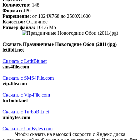
Количество:
148
Формат:
JPG
Разрешение:
от 1024X768 до 2560X1600
Качество:
Отличное
Размер файла:
101.6 Mb
Скачать Праздничные Новогодние Обои (2011/jpg)
letitbit.net
Скачать с LetItBit.net
sms4file.com
Скачать с SMS4File.com
vip-file.com
Скачать с Vip-File.com
turbobit.net
Скачать с TurboBit.net
unibytes.com
Скачать с UniBytes.com
Чтобы скачать на высокой скорости с Яндекс диска
расскажите об этой странице в соцзакладках! Потом кликайте