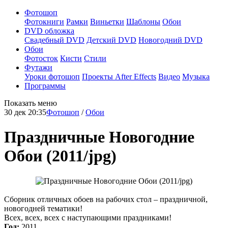
Фотошоп
Фотокниги
Рамки
Виньетки
Шаблоны
Обои
DVD обложка
Свадебный DVD
Детский DVD
Новогодний DVD
Обои
Фотосток
Кисти
Стили
Футажи
Уроки фотошоп
Проекты After Effects
Видео
Музыка
Программы
Показать меню
30 дек 20:35
Фотошоп
/
Обои
Праздничные Новогодние
Обои (2011/jpg)
Сборник отличных обоев на рабочих стол – праздничной,
новогодней тематики!
Всех, всех, всех с наступающими праздниками!
Год:
2011