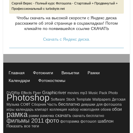
Сергей Верес - Полный курс Фотошопа - Стартовый + Продвинутый +
Профессиональный с turbobyte.net
Чтобы скачать на высокой скорости с Яндекс диска
расскажите об этой странице в соцзакладках! Потом
кликайте по появившейся
ссылке СКАЧАТЬ
Скачать с Яндекс диска.
Главная
Фотокниги
Виньетки
Рамки
Календари
Фотокостюмы
Graphicriver
DVDRip
Effects
Flyer
movies
mp3
Music
Pack
Photo
Photoshop
Software
Stock
Template
Wallpapers
Детская
бесплатно
Музыка
СОФТ
Сборник
Часть
девушки
для фотошопа
обои
игры
календарь
клипарт
коллекция
набор
новогодняя
обоев
рамка
скачать
рамки
рамочка
скачать бесплатно
фильмы 2011
фото
шаблон
фоторамка
фотошоп
Показать все теги