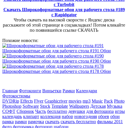
с Turbobit
Скачать Широкоформатные обои для рабочего стола #189
с Rapidgator
Чтобы скачать на высокой скорости с Яндекс диска
расскажите об этой странице в соцзакладках! Потом кликайте
по появившейся
ссылке СКАЧАТЬ
Похожие новости:
Широкоформатные обои для рабочего стола #191
Обои
Широкоформатные обои для рабочего стола #190
Обои
Широкоформатные обои для рабочего стола #178
Обои
Главная
Фотокниги
Виньетки
Рамки
Календари
Фотокостюмы
DVDRip
Effects
Flyer
Graphicriver
movies
mp3
Music
Pack
Photo
Photoshop
Software
Stock
Template
Wallpapers
Детская
Музыка
СОФТ
Сборник
Часть
бесплатно
девушки
для фотошопа
игры
календарь
клипарт
коллекция
набор
новогодняя
обоев
обои
рамка
рамки
рамочка
скачать
скачать бесплатно
фильмы 2011
фото
фоторамка
фотошоп
шаблон