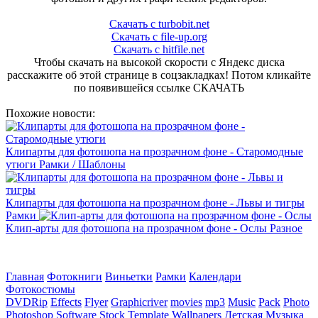
Скачать с turbobit.net
Скачать с file-up.org
Скачать с hitfile.net
Чтобы скачать на высокой скорости с Яндекс диска
расскажите об этой странице в соцзакладках! Потом кликайте
по появившейся
ссылке СКАЧАТЬ
Похожие новости:
Клипарты для фотошопа на прозрачном фоне - Старомодные
утюги
Рамки / Шаблоны
Клипарты для фотошопа на прозрачном фоне - Львы и тигры
Рамки
Клип-арты для фотошопа на прозрачном фоне - Ослы
Разное
Главная
Фотокниги
Виньетки
Рамки
Календари
Фотокостюмы
DVDRip
Effects
Flyer
Graphicriver
movies
mp3
Music
Pack
Photo
Photoshop
Software
Stock
Template
Wallpapers
Детская
Музыка