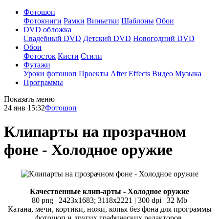
Фотошоп
Фотокниги
Рамки
Виньетки
Шаблоны
Обои
DVD обложка
Свадебный DVD
Детский DVD
Новогодний DVD
Обои
Фотосток
Кисти
Стили
Футажи
Уроки фотошоп
Проекты After Effects
Видео
Музыка
Программы
Показать меню
24 янв 15:32
Фотошоп
Клипарты на прозрачном
фоне - Холодное оружие
Качественные клип-арты - Холодное оружие
80 png | 2423x1683; 3118х2221 | 300 dpi | 32 Mb
Катана, мечи, кортики, ножи, копья без фона для программы
фотошоп и других графических редакторов.