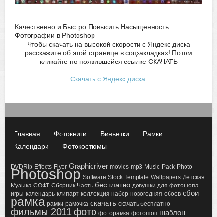
Качественно и Быстро Повысить Насыщенность
Фотографии в Photoshop
Чтобы скачать на высокой скорости с Яндекс диска
расскажите об этой странице в соцзакладках! Потом
кликайте по появившейся
ссылке СКАЧАТЬ
Скачать с Яндекс диска.
Главная
Фотокниги
Виньетки
Рамки
Календари
Фотокостюмы
Graphicriver
DVDRip
Effects
Flyer
movies
mp3
Music
Pack
Photo
Photoshop
Software
Stock
Template
Wallpapers
Детская
бесплатно
Музыка
СОФТ
Сборник
Часть
девушки
для фотошопа
обои
игры
календарь
клипарт
коллекция
набор
новогодняя
обоев
рамка
скачать
рамки
рамочка
скачать бесплатно
фильмы 2011
фото
шаблон
фоторамка
фотошоп