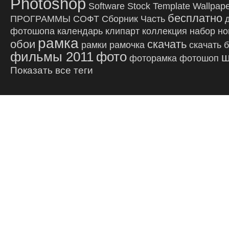
Photoshop
Software
Stock
Template
Wallpap
бесплатно
ПРОГРАММЫ
СОФТ
Сборник
Часть
фотошопа
календарь
клипарт
коллекция
набор
но
рамка
обои
скачать
рамки
рамочка
скачать 
фильмы 2011
фото
ш
фоторамка
фотошоп
Показать все теги