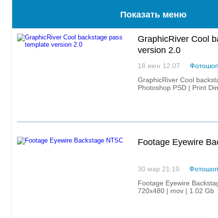
Показать меню
GraphicRiver Cool b
version 2.0
18 июн 12:07
Фотошо
GraphicRiver Cool backst
Photoshop PSD | Print Di
Footage Eyewire B
30 мар 21:10
Фотошо
Footage Eyewire Backsta
720x480 | mov | 1.02 Gb