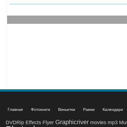
Главная
Фотокниги
Виньетки
Рамки
Календари
Graphicriver
DVDRip
Effects
Flyer
movies
mp3
Mu