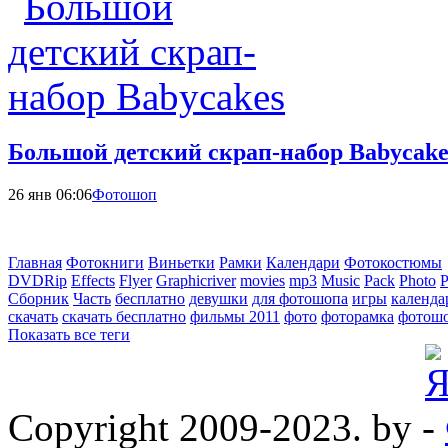
Большой детский скрап-набор Babycake
26 янв 06:06
Фотошоп
Главная
Фотокниги
Виньетки
Рамки
Календари
Фотокостюмы
DVDRip
Effects
Flyer
Graphicriver
movies
mp3
Music
Pack
Photo
P
Сборник
Часть
бесплатно
девушки
для фотошопа
игры
календа
скачать
скачать бесплатно
фильмы 2011
фото
фоторамка
фотош
Показать все теги
Copyright 2009-2023. by -