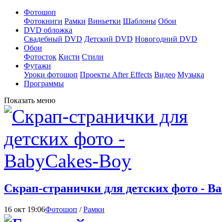
Фотошоп
Фотокниги
Рамки
Виньетки
Шаблоны
Обои
DVD обложка
Свадебный DVD
Детский DVD
Новогодний DVD
Обои
Фотосток
Кисти
Стили
Футажи
Уроки фотошоп
Проекты After Effects
Видео
Музыка
Программы
Показать меню
Скрап-странички для детских фото - B
16 окт 19:06
Фотошоп
/
Рамки