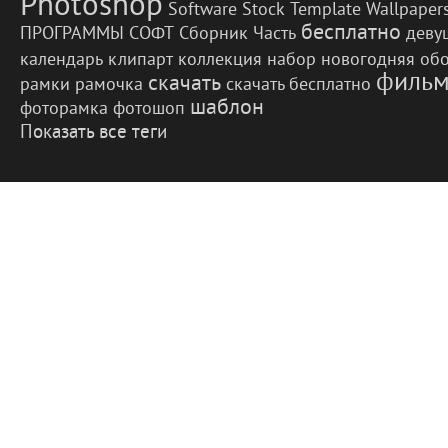
Photoshop
Software
Stock
Template
Wallpaper
бесплатно
ПРОГРАММЫ
СОФТ
Сборник
Часть
деву
календарь
клипарт
коллекция
набор
новогодняя
об
фильм
скачать
рамки
рамочка
скачать бесплатно
шаблон
фоторамка
фотошоп
Показать все теги