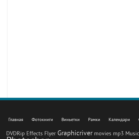
Главная
Фотокниги
Виньетки
Рамки
Календари
Graphicriver
DVDRip
Effects
Flyer
movies
mp3
Musi