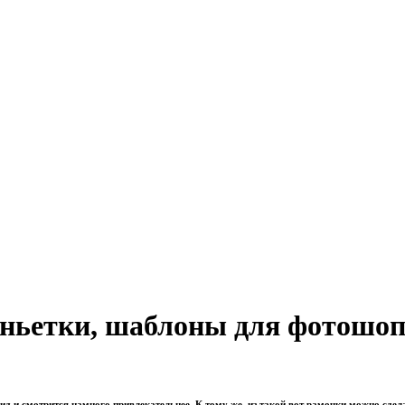
иньетки, шаблоны для фотошо
 и смотрится намного привлекательнее. К тому же, из такой вот рамочки можно сдел