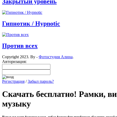
Закрытый уровень
Гипнотик / Hypnotic
Против всех
Copyright 2023. By -
Фотостудия Алина
.
Авторизация:
Регистрация
/
Забыл пароль?
Скачать бесплатно! Рамки, в
музыку
Используя наши фотошоп рамки, любая фотография приобретает абсолютно другой вид