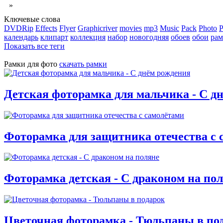
»
Ключевые слова
DVDRip
Effects
Flyer
Graphicriver
movies
mp3
Music
Pack
Photo
P
календарь
клипарт
коллекция
набор
новогодняя
обоев
обои
рам
Показать все теги
Рамки для фото
скачать рамки
Детская фоторамка для мальчика - С д
Фоторамка для защитника отечества с 
Фоторамка детская - С драконом на по
Цветочная фоторамка - Тюльпаны в по