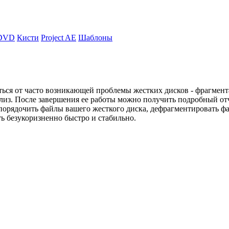
DVD
Кисти
Project AE
Шаблоны
иться от часто возникающей проблемы жестких дисков - фрагмент
ализ. После завершения ее работы можно получить подробный от
упорядочить файлы вашего жесткого диска, дефрагментировать ф
ь безукоризненно быстро и стабильно.