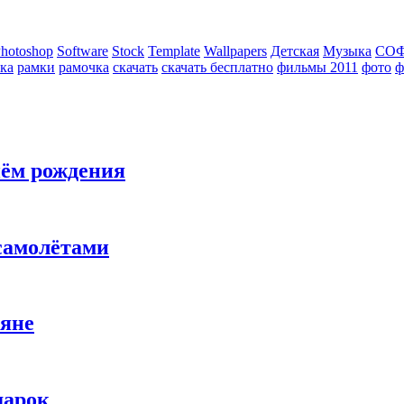
hotoshop
Software
Stock
Template
Wallpapers
Детская
Музыка
СО
ка
рамки
рамочка
скачать
скачать бесплатно
фильмы 2011
фото
ф
нём рождения
самолётами
ляне
дарок