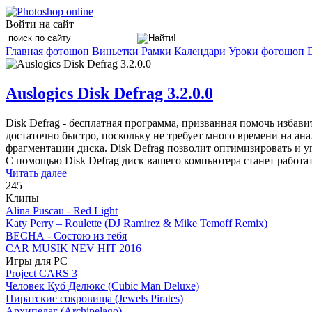
Войти на сайт
Главная
фотошоп
Виньетки
Рамки
Календари
Уроки фотошоп
Auslogics Disk Defrag 3.2.0.0
Disk Defrag - бесплатная программа, призванная помочь избав
достаточно быстро, поскольку не требует много времени на ан
фрагментации диска. Disk Defrag позволит оптимизировать и 
С помощью Disk Defrag диск вашего компьютера станет работат
Читать далее
245
Клипы
Alina Puscau - Red Light
Katy Perry – Roulette (DJ Ramirez & Mike Temoff Remix)
ВЕСНА - Состою из тебя
CAR MUSIK NEV HIT 2016
Игры для PC
Project CARS 3
Человек Куб Делюкс (Cubic Man Deluxe)
Пиратские сокровища (Jewels Pirates)
Архипелаг (Archipelago)