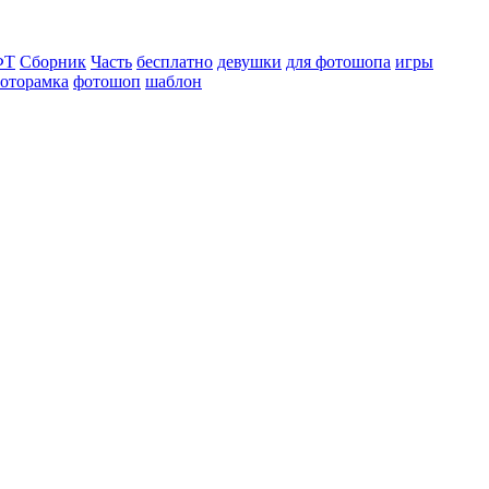
ФТ
Сборник
Часть
бесплатно
девушки
для фотошопа
игры
оторамка
фотошоп
шаблон