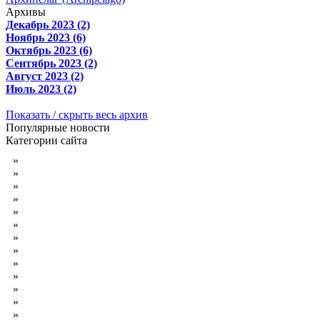
Архивы
Декабрь 2023 (2)
Ноябрь 2023 (6)
Октябрь 2023 (6)
Сентябрь 2023 (2)
Август 2023 (2)
Июль 2023 (2)
Показать / скрыть весь архив
Популярные новости
Категории сайта
»
Красивые фотокниги
»
Обои на рабочий стол
»
Футажи для видеомонтажа
»
Обложки свадебных DVD
»
Обложки детские для DVD
»
Обложки DVD юбилейные
»
Обложки DVD новогодние
»
Обложки DVD для выпускника
»
Обои высокого качества
»
Кисти для Photoshop
»
Стили для Photoshop
»
Скачать музыку бесплатно
»
Программы скачать бесплатно