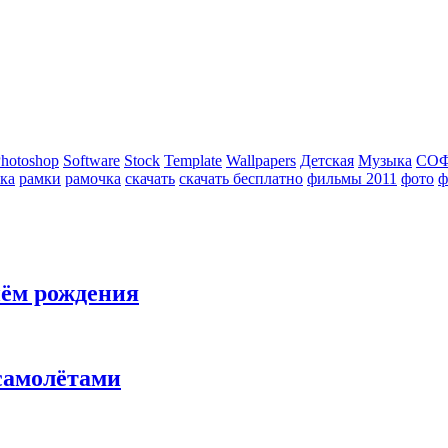
hotoshop
Software
Stock
Template
Wallpapers
Детская
Музыка
СО
ка
рамки
рамочка
скачать
скачать бесплатно
фильмы 2011
фото
ф
нём рождения
самолётами