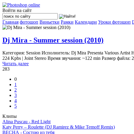
Войти на сайт
Главная
фотошоп
Виньетки
Рамки
Календари
Уроки фотошоп
Dj Mira - Summer session (2010)
Категория: Session Исполнитель: Dj Mira Presenta Various Artis
224 Kpbs | Joint Stereo Время звучания: ~122 min Размер файла: 
Читать далее
283
0
1
2
3
4
5
Клипы
Alina Puscau - Red Light
Katy Perry – Roulette (DJ Ramirez & Mike Temoff Remix)
ВЕСНА - Состою из тебя