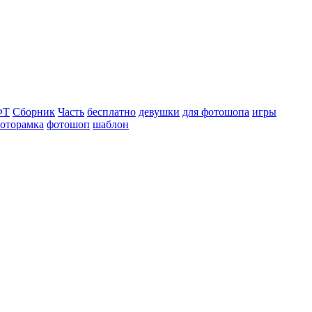
ФТ
Сборник
Часть
бесплатно
девушки
для фотошопа
игры
оторамка
фотошоп
шаблон