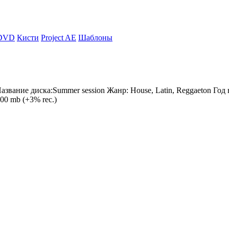
DVD
Кисти
Project AE
Шаблоны
t Название диска:Summer session Жанр: House, Latin, Reggaeton Го
200 mb (+3% rec.)