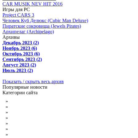
CAR MUSIK NEV HIT 2016
Игры для PC
Project CARS 3
Человек Куб Делюкс (Cubic Man Deluxe)
Пиратские сокровища (Jewels Pirates)
Архипелаг (Archipelago)
Архивы
Декабрь 2023 (2)
Ноябрь 2023 (6)
Октябрь 2023 (6)
Сентябрь 2023 (2)
Август 2023 (2)
Июль 2023 (2)
Показать / скрыть весь архив
Популярные новости
Категории сайта
»
Красивые фотокниги
»
Обои на рабочий стол
»
Футажи для видеомонтажа
»
Обложки свадебных DVD
»
Обложки детские для DVD
»
Обложки DVD юбилейные
»
Обложки DVD новогодние