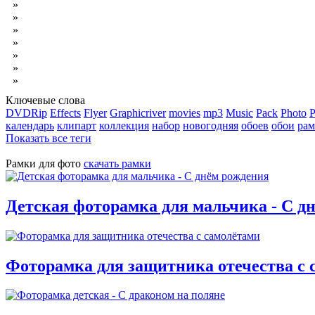
»
Обложки DVD для выпускника
»
Обои высокого качества
»
Кисти для Photoshop
»
Стили для Photoshop
»
Скачать музыку бесплатно
»
Программы скачать бесплатно
»
Ключевые слова
DVDRip
Effects
Flyer
Graphicriver
movies
mp3
Music
Pack
Photo
P
календарь
клипарт
коллекция
набор
новогодняя
обоев
обои
рам
Показать все теги
Рамки для фото
скачать рамки
Детская фоторамка для мальчика - С д
Фоторамка для защитника отечества с 