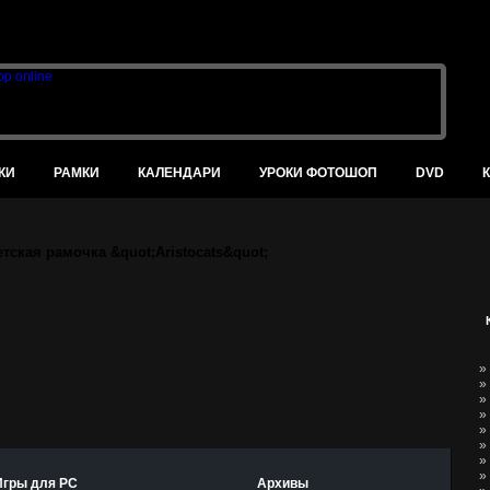
В
КИ
РАМКИ
КАЛЕНДАРИ
УРОКИ ФОТОШОП
DVD
етская рамочка &quot;Aristocats&quot;
»
»
»
»
»
»
»
»
Игры для PC
Архивы