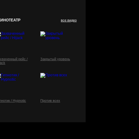
КИНОТЕАТР
все видео
хваченный рейс /
Закрытый уровень
jack
пнотик / Hypnotic
Против всех