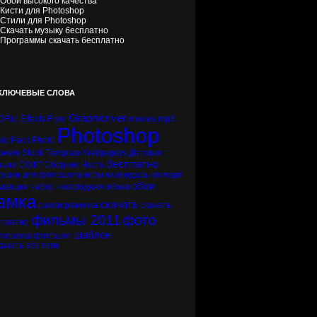
Обои высокого качества
Кисти для Photoshop
Стили для Photoshop
Скачать музыку бесплатно
Программы скачать бесплатно
КЛЮЧЕВЫЕ СЛОВА
Graphicriver
DRip
Effects
Flyer
movies
mp3
Photoshop
ic
Pack
Photo
tware
Stock
Template
Wallpapers
Детская
бесплатно
зыка
СОФТ
Сборник
Часть
вушки
для фотошопа
игры
календарь
клипарт
обои
лекция
набор
новогодняя
обоев
амка
скачать
рамки
рамочка
скачать
фильмы 2011
фото
сплатно
шаблон
торамка
фотошоп
азать все теги