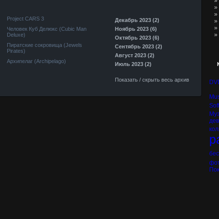
»
»
»
Project CARS 3
Декабрь 2023 (2)
»
»
Человек Куб Делюкс (Cubic Man
Ноябрь 2023 (6)
»
Deluxe)
Октябрь 2023 (6)
Пиратские сокровища (Jewels
Сентябрь 2023 (2)
Pirates)
Август 2023 (2)
Архипелаг (Archipelago)
Июль 2023 (2)
Показать / скрыть весь архив
DV
Mus
Sof
Му
де
кол
р
бе
фо
Пок