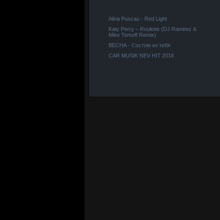
Alina Puscau - Red Light
Katy Perry – Roulette (DJ Ramirez &
Mike Temoff Remix)
ВЕСНА - Состою из тебя
CAR MUSIK NEV HIT 2016