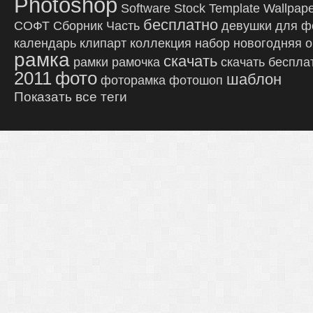
Photoshop
Software
Stock
Template
Wallpap
бесплатно
СОФТ
Сборник
Часть
девушки
для ф
календарь
клипарт
коллекция
набор
новогодняя
о
рамка
скачать
рамки
рамочка
скачать беспла
2011
фото
шаблон
фоторамка
фотошоп
Показать все теги