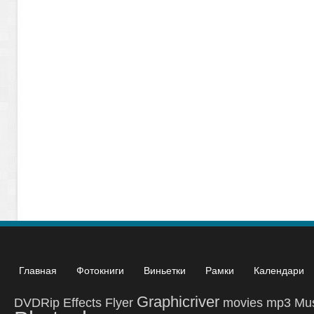
Главная
Фотокниги
Виньетки
Рамки
Календари
Graphicriver
DVDRip
Effects
Flyer
movies
mp3
Mu