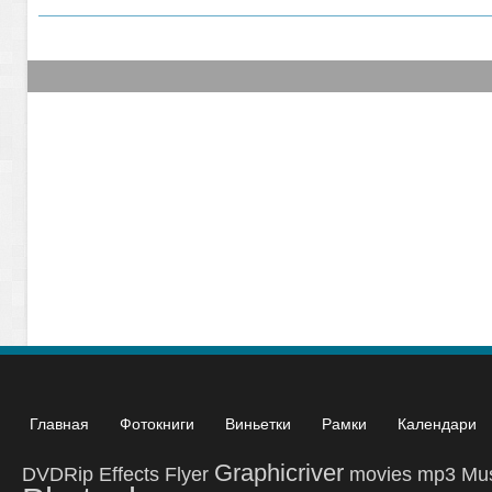
Главная
Фотокниги
Виньетки
Рамки
Календари
Graphicriver
DVDRip
Effects
Flyer
movies
mp3
Mu