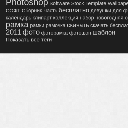
Photoshop
Software
Stock
Template
Wallpap
бесплатно
СОФТ
Сборник
Часть
девушки
для ф
календарь
клипарт
коллекция
набор
новогодняя
о
рамка
скачать
рамки
рамочка
скачать беспла
2011
фото
шаблон
фоторамка
фотошоп
Показать все теги