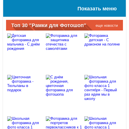
Показать меню
Топ 30 "Рамки для Фотошоп"
еще новости
Детская
фоторамка
Фоторамка
для
для
Фоторамка
мальчика - С
защитника
детская - С
днём
отечества с
драконом на
рождения
самолётами
поляне
Школьная
фоторамка
С днём
для фото
рождения,
класса 1
Цветочная
цветочная
сентября -