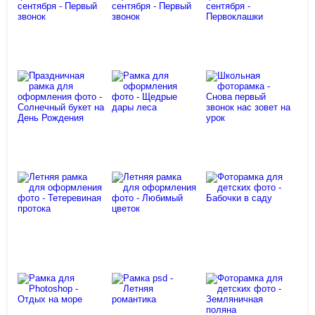
фоторамка -
фоторамка
Первый раз
Тюльпаны в
для
идем мы в
подарок
фотошопа
школу
Школьная
Фоторамка
фоторамка
для
Школьная
для фото
портретов
фоторамка
класса 1
первоклассников
для фото
сентября -
к 1 сентября
класса 1
Первый
- Первый
сентября -
звонок
звонок
Первоклашки
Праздничная
рамка для
Школьная
оформления
фоторамка -
фото -
Рамка для
Снова
Солнечный
оформления
первый
букет на
фото -
звонок нас
День
Щедрые
зовет на
Рождения
дары леса
урок
Летняя рамка
Летняя рамка
для
для
Фоторамка
оформления
оформления
для детских
фото -
фото -
фото -