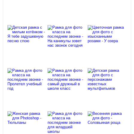
Тетеревиная
Любимый
Бабочки в
протока
цветок
саду
Фоторамка
Рамка для
для детских
Photoshop -
Рамка psd -
фото -
Отдых на
Летняя
Земляничная
море
романтика
поляна
Рамка для
фото класса
Детская
на
рамка с
последнем
Цветочная
милым
звонке - На
рамка для
котёнком - Я
каникулы
фото с
тебе
зовет нас
изысканными
задушевную
звонок
розами - У
песню спою
сегодня
озера
Рамка для
Рамка для
фото класса
фото класса
на
Детская
на
последнем
рамка для
последнем
звонке -
фото с
звонке -
самый
персонажами
Пролетел
дружный в
известных