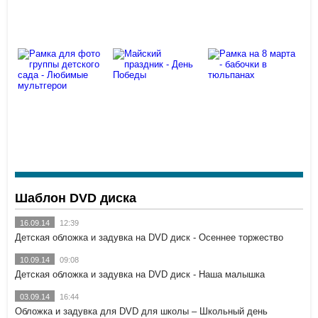
учебный год
школе класс
мультфильмов
Рамка для
фото класса
на
Весенняя
Женская
последнем
рамка для
рамка для
звонке для
фото -
Photoshop -
младшей
Соловьиная
Тюльпаны
школы
роща
Рамка для
фото группы
детского
Майский
Рамка на 8
сада -
праздник -
марта -
Любимые
День
бабочки в
Шаблон DVD диска
мультгерои
Победы
тюльпанах
16.09.14
12:39
Детская обложка и задувка на DVD диск - Осеннее торжество
10.09.14
09:08
Детская обложка и задувка на DVD диск - Наша малышка
03.09.14
16:44
Обложка и задувка для DVD для школы – Школьный день