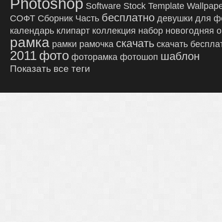
Photoshop
Software
Stock
Template
Wallpap
бесплатно
СОФТ
Сборник
Часть
девушки
для ф
календарь
клипарт
коллекция
набор
новогодняя
о
рамка
скачать
рамки
рамочка
скачать беспла
2011
фото
шаблон
фоторамка
фотошоп
Показать все теги