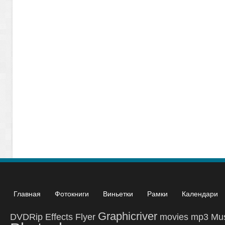
Главная
Фотокниги
Виньетки
Рамки
Календари
Graphicriver
DVDRip
Effects
Flyer
movies
mp3
Mu